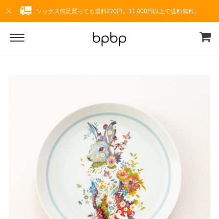
ソックス何足買っても送料220円。11,000円以上で送料無料。