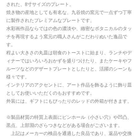
された、8寸サイズのプレート。
焼き物の産地としても有名な、九谷焼の窯元で一点ずつ丁寧
に製作されたプレミアムなプレートです。
水彩画作品ならではの色の濃淡や、緻密なボタニカルのタッ
チを再現するよう窯元の職人さんがこだわりぬいた逸品で
す。
程よい大きさの丸皿は朝食のトーストに始まり、ランチやデ
ィナーではいろいろおかずを盛りつけたり、またケーキやフ
ルーツなどのデザートプレートとしたりと、活躍のシーンも
様々です。
インテリアのアクセントに、アート作品を飾るように飾り皿
としてお使いいただくのもおすすめです。
外装には、ギフトにもぴったりのレッドの外箱が付きます。
※製品材質の特質上表面にピンホール（小さい穴）や凹凸、
黒点、上部淵のざらつきなどがある場合がございます。
上記はメーカーの検品を通過した良品であり、返品や交換