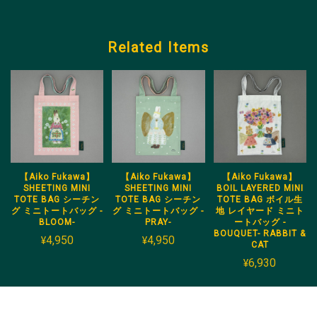
Related Items
【Aiko Fukawa】
【Aiko Fukawa】
【Aiko Fukawa】
SHEETING MINI
SHEETING MINI
BOIL LAYERED MINI
TOTE BAG シーチン
TOTE BAG シーチン
TOTE BAG ボイル生
グ ミニトートバッグ -
グ ミニトートバッグ -
地 レイヤード ミニト
BLOOM-
PRAY-
ートバッグ -
BOUQUET- RABBIT &
¥4,950
¥4,950
CAT
¥6,930