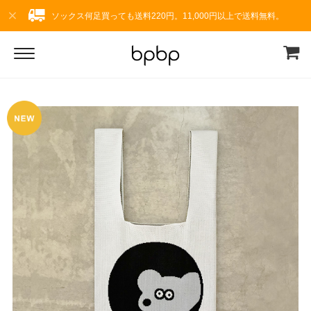
ソックス何足買っても送料220円。11,000円以上で送料無料。