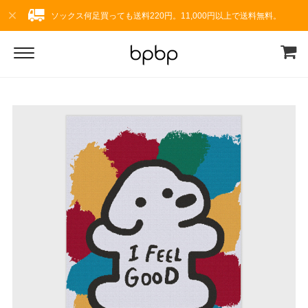
ソックス何足買っても送料220円。11,000円以上で送料無料。