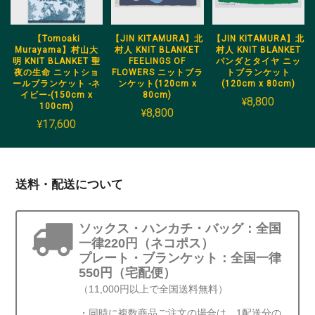
【Tomoaki
【JIN KITAMURA】北
【JIN KITAMURA】北
Murayama】村山大
村人 KNIT BLANKET
村人 KNIT BLANKET
明 KNIT BLANKET 聖
FEELINGS OF
パンダとタイヤ ニッ
夜の生命 ニットショ
FLOWERS ニットブラ
トブランケット
ールブランケット -ネ
ンケット(120cm x
(120cm x 80cm)
イビー-(150cm x
80cm)
¥8,800
100cm)
¥8,800
¥17,600
送料・配送について
ソックス・ハンカチ・バッグ：全国
一律220円（ネコポス）
プレート・ブランケット：全国一律
550円（宅配便）
（11,000円以上で全国送料無料）
・同時に複数商品ご注文の場合は、1配送分の