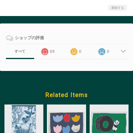
通報する
ショップの評価
69
0
0
すべて
Related Items