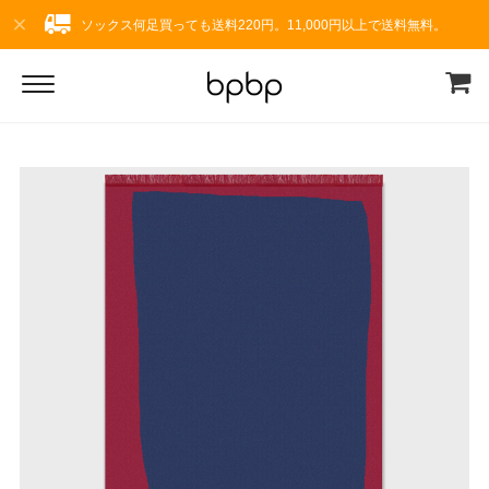
ソックス何足買っても送料220円。11,000円以上で送料無料。