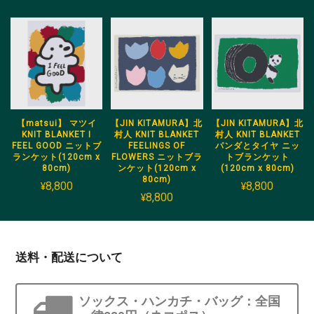
【matsui】 マツイ
【JIN KITAMURA】北
【JIN KITAMURA】北
KNIT BLANKET I
村人 KNIT BLANKET
村人 KNIT BLANKET
FEEL GOOD ニットブ
FEELINGS OF
パンダとタイヤ ニッ
ランケット(120cm x
FLOWERS ニットブラ
トブランケット
80cm)
ンケット(120cm x
(120cm x 80cm)
80cm)
¥8,800
¥8,800
¥8,800
送料・配送について
ソックス・ハンカチ・バッグ：全国