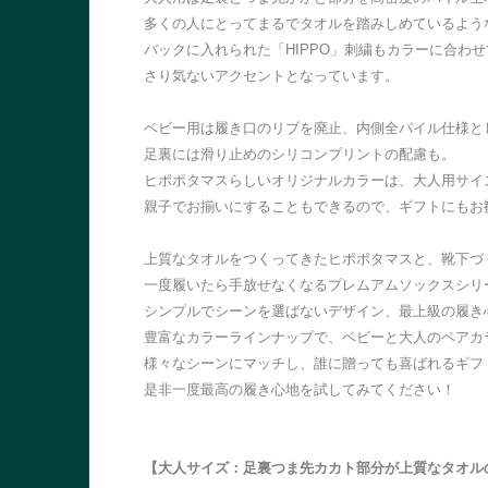
多くの人にとってまるでタオルを踏みしめているよう
バックに入れられた「HIPPO」刺繍もカラーに合わ
さり気ないアクセントとなっています。
ベビー用は履き口のリブを廃止、内側全パイル仕様と
足裏には滑り止めのシリコンプリントの配慮も。
ヒポポタマスらしいオリジナルカラーは、大人用サイ
親子でお揃いにすることもできるので、ギフトにもお
上質なタオルをつくってきたヒポポタマスと、靴下づく
一度履いたら手放せなくなるプレムアムソックスシリ
シンプルでシーンを選ばないデザイン、最上級の履き
豊富なカラーラインナップで、ベビーと大人のペアカ
様々なシーンにマッチし、誰に贈っても喜ばれるギフ
是非一度最高の履き心地を試してみてください！
【大人サイズ：足裏つま先カカト部分が上質なタオル