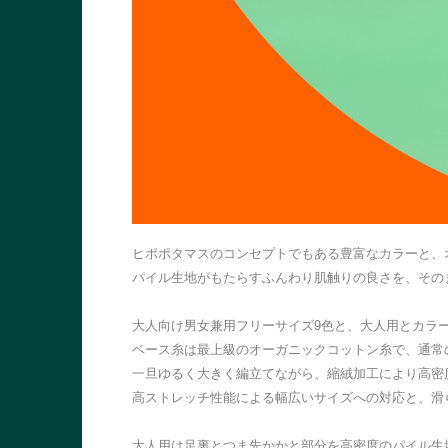
ヒポポタマスのコンセプトでもある豊富なカラーと、
パイル生地がもたらすふんわり肌触りの良さを、その
大人向け男女兼用フリーサイズ9色と、大人用とカラー
ベース糸は最上級のオーガニックコットン糸で、通常の
一旦ゆるく大きく編立てながら、縮絨加工により高密
高ストレッチ性能による幅広いサイズへの対応と、滑
大人用は足裏とつま先かかと部分を高密度のパイル生