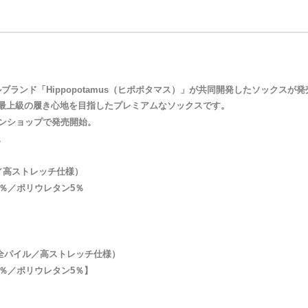
ブランド「Hippopotamus（ヒポポタマス）」が共同開発したソックスが
最上級の履き心地を目指したプレミアムなソックスです。
ラインショップで発売開始。
。
イル／高ストレッチ仕様）
5％／ポリウレタン5％
内側全パイル／高ストレッチ仕様）
5％／ポリウレタン5％】