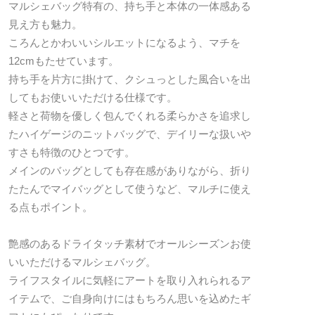
マルシェバッグ特有の、持ち手と本体の一体感ある
見え方も魅力。
ころんとかわいいシルエットになるよう、マチを
12cmもたせています。
持ち手を片方に掛けて、クシュっとした風合いを出
してもお使いいただける仕様です。
軽さと荷物を優しく包んでくれる柔らかさを追求し
たハイゲージのニットバッグで、デイリーな扱いや
すさも特徴のひとつです。
メインのバッグとしても存在感がありながら、折り
たたんでマイバッグとして使うなど、マルチに使え
る点もポイント。
艶感のあるドライタッチ素材でオールシーズンお使
いいただけるマルシェバッグ。
ライフスタイルに気軽にアートを取り入れられるア
イテムで、ご自身向けにはもちろん思いを込めたギ