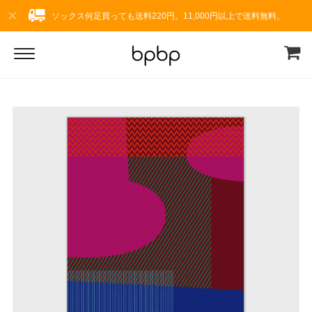
ソックス何足買っても送料220円。11,000円以上で送料無料。