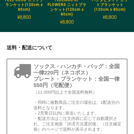
FEEL GOOD ニットブ
FEELINGS OF
パンダとタイヤ ニッ
ランケット(120cm x
FLOWERS ニットブラ
トブランケット
80cm)
ンケット(120cm x
(120cm x 80cm)
80cm)
¥8,800
¥8,800
¥8,800
送料・配送について
ソックス・ハンカチ・バッグ：全国
一律220円（ネコポス）
プレート・ブランケット：全国一律
550円（宅配便）
（11,000円以上で全国送料無料）
・同時に複数商品ご注文の場合は、1配送分の
送料となります。
・2営業日以内に発送いたします。
・配送方法はご注文内容に応じて自動選択さ
れ、ご注文画面「決済方法選択後」（注文確定
前）のページで送料が表示されます。