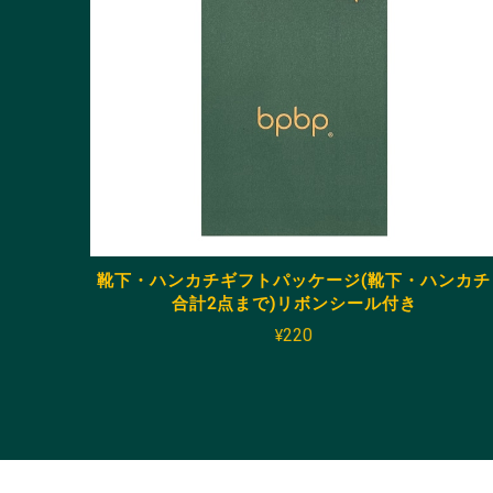
靴下・ハンカチギフトパッケージ(靴下・ハンカチ
合計2点まで)リボンシール付き
¥220