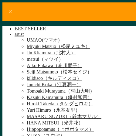
BEST SELLER
artist
UMAO(ウマオ)
Miyuki Matsuo（松尾ミユキ）
Jin Kitamura（北村人）
matsui（マツイ）
Aiko Fukawa（布川愛子）
Seiji Matsumoto（松本セイジ）
killdisco（キルディスコ）
Junichi Koka（江夏潤一）
Tomoaki Murayama（村山大明）
Kazuki Kamamura（鎌村和貴）
Hiroki Takeda（タケダヒロキ）
Yuri Himuro（氷室友里）
MASARU SUZUKI（鈴木マサル）
HANA MITSUI（光井花）
Hippopotamus（ヒポポタマス）
YUYA（ユウヤ）