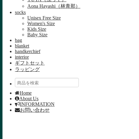
Aona Hayashi（林青那）
socks
Unisex Free Size
Women's Size
Kids Size
Baby Size
bag
blanket
handkerchief
interior
ギフトセット
ラッピング
Home
About Us
INFORMATION
お問い合わせ