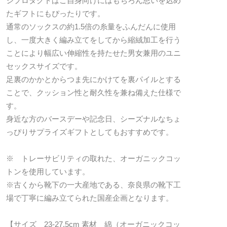
ジプロダクトはご自身向けにはもちろん思いを込め
たギフトにもぴったりです。
通常のソックスの約1.5倍の糸量をふんだんに使用
し、一度大きく編み立てをしてから縮絨加工を行う
ことにより幅広い伸縮性を持たせた男女兼用のユニ
セックスサイズです。
足裏のかかとからつま先にかけてを裏パイルとする
ことで、クッション性と耐久性を兼ね備えた仕様で
す。
身近な方のバースデーや記念日、シーズナルなちょ
っぴりサプライズギフトとしてもおすすめです。
※ トレーサビリティの取れた、オーガニックコッ
トンを使用しています。
※古くから靴下の一大産地である、奈良県の靴下工
場で丁寧に編み立てられた国産企画となります。
【サイズ 23-27.5cm 素材 綿（オーガニックコッ