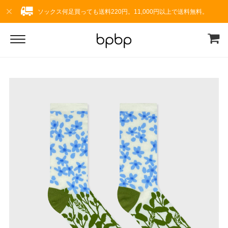
ソックス何足買っても送料220円。11,000円以上で送料無料。