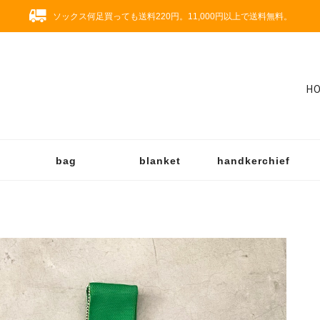
ソックス何足買っても送料220円。11,000円以上で送料無料。
H
bag
blanket
handkerchief