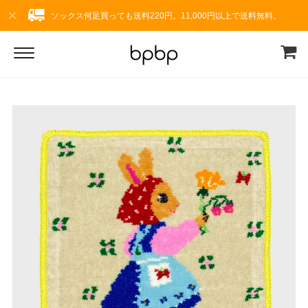
ソックス何足買っても送料220円。11,000円以上で送料無料。