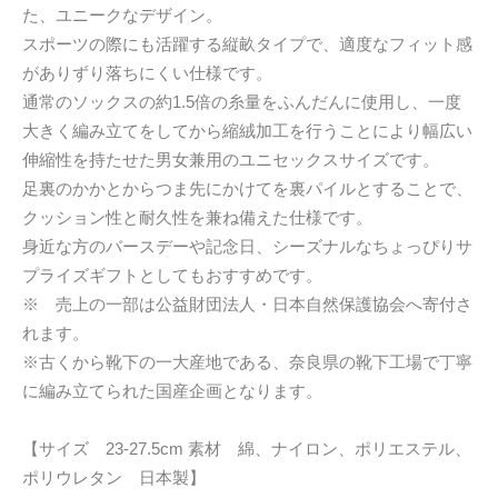
た、ユニークなデザイン。
スポーツの際にも活躍する縦畝タイプで、適度なフィット感
がありずり落ちにくい仕様です。
通常のソックスの約1.5倍の糸量をふんだんに使用し、一度
大きく編み立てをしてから縮絨加工を行うことにより幅広い
伸縮性を持たせた男女兼用のユニセックスサイズです。
足裏のかかとからつま先にかけてを裏パイルとすることで、
クッション性と耐久性を兼ね備えた仕様です。
身近な方のバースデーや記念日、シーズナルなちょっぴりサ
プライズギフトとしてもおすすめです。
※ 売上の一部は公益財団法人・日本自然保護協会へ寄付さ
れます。
※古くから靴下の一大産地である、奈良県の靴下工場で丁寧
に編み立てられた国産企画となります。
【サイズ 23-27.5cm 素材 綿、ナイロン、ポリエステル、
ポリウレタン 日本製】