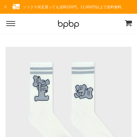
ソックス何足買っても送料220円。11,000円以上で送料無料。