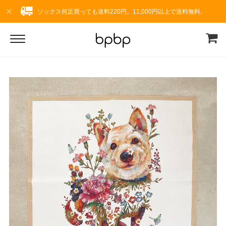
ソックス何足買っても送料220円。11,000円以上で送料無料。