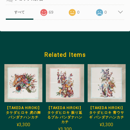
69
0
0
すべて
Related Items
【TAKEDA HIROKI】
【TAKEDA HIROKI】
【TAKEDA HIROKI】
タケダヒロキ 虎の舞
タケダヒロキ 振り返
タケダヒロキ 青ウサ
バンダナハンカチ
るブル バンダナハン
ギ バンダナハンカチ
カチ
¥3,300
¥3,300
¥3,300