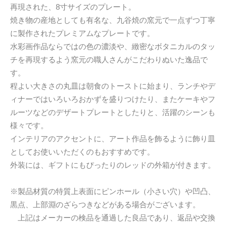
再現された、8寸サイズのプレート。
焼き物の産地としても有名な、九谷焼の窯元で一点ずつ丁寧
に製作されたプレミアムなプレートです。
水彩画作品ならではの色の濃淡や、緻密なボタニカルのタッ
チを再現するよう窯元の職人さんがこだわりぬいた逸品で
す。
程よい大きさの丸皿は朝食のトーストに始まり、ランチやデ
ィナーではいろいろおかずを盛りつけたり、またケーキやフ
ルーツなどのデザートプレートとしたりと、活躍のシーンも
様々です。
インテリアのアクセントに、アート作品を飾るように飾り皿
としてお使いいただくのもおすすめです。
外装には、ギフトにもぴったりのレッドの外箱が付きます。
※製品材質の特質上表面にピンホール（小さい穴）や凹凸、
黒点、上部淵のざらつきなどがある場合がございます。
上記はメーカーの検品を通過した良品であり、返品や交換