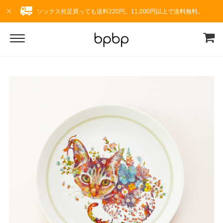
ソックス何足買っても送料220円。11,000円以上で送料無料。