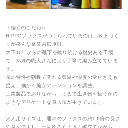
・編立のこだわり
HIPPOソックスがつくられているのは、靴下づく
りが盛んな奈良県広陵町。
大正10年からの靴下を靴り続ける歴史ある工場
で、熟練の職人さんにより丁寧に編み立てていま
す。
糸の特性や朝晩で変わる気温や湿度の変化さえも
捉え、細かく編立のテンションを調整。
工業製品でありながら、まるで生き物を扱うかの
ようなデリケートな職人技が生きています。
大人用サイズは、通常のソックスの約1.6倍の長さ
の糸を使用し、一旦ゆるく大きく編立てながら、