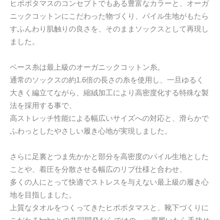
ヒポポタマスのコンセプトでもある豊富なカラーと、オーガ
ニックコットンにこだわった物づくり、パイル生地がもたら
すふんわり肌触りの良さを、そのままソックスとして再現し
ました。
ベース糸は最上級のオーガニックコットン糸。
通常のソックスの約1.6倍の長さの糸を使用し、一旦ゆるく
大きく編立てながら、縮絨加工により高密度化する特殊な製
法を採用する事で、
高ストレッチ性能による幅広いサイズへの対応と、滑らかで
ふわっとしたやさしい履き心地が実現しました。
さらに足裏とつま先かかと部分を高密度のパイル生地とした
ことや、着圧を分散させる幅広のリブ仕様と合わせ、
多くの人にとって快適でストレスを与えない最上級の履き心
地を目指しました。
上質なタオルをつくってきたヒポポタマスと、靴下づくりに