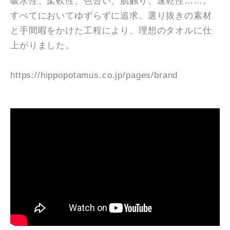
吸水性、柔軟性、色合い、肌触り、速乾性……。
すべてにおいてゆずらずに追求、選り抜きの素材
と手間暇をかけた工程により、理想のタオルに仕
上がりました。
https://hippopotamus.co.jp/pages/brand