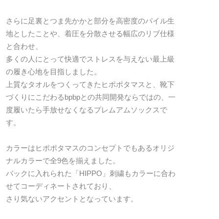
さらに足裏とつま先かかと部分を高密度のパイル生
地としたことや、着圧を分散させる幅広のリブ仕様
と合わせ、
多くの人にとって快適でストレスを与えない最上級
の履き心地を目指しました。
上質なタオルをつくってきたヒポポタマスと、靴下
づくりにこだわるbpbpとの共同開発ならではの、一
度履いたら手放せなくなるプレムアムソックスで
す。
カラーはヒポポタマスのコンセプトでもあるオリジ
ナルカラーで全9色を揃えました。
バックに入れられた「HIPPO」刺繍もカラーに合わ
せてコーディネートされており、
さり気ないアクセントとなっています。