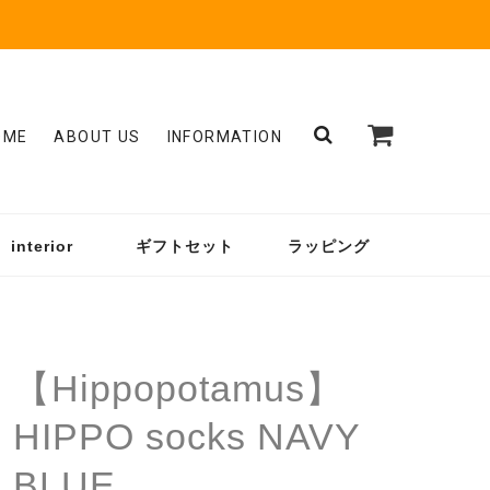
OME
ABOUT US
INFORMATION
interior
ギフトセット
ラッピング
【Hippopotamus】
HIPPO socks NAVY
BLUE