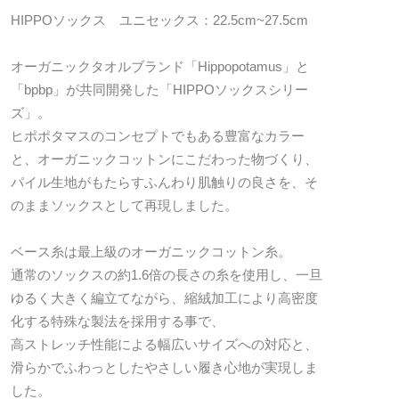
HIPPOソックス ユニセックス：22.5cm~27.5cm
オーガニックタオルブランド「Hippopotamus」と
「bpbp」が共同開発した「HIPPOソックスシリー
ズ」。
ヒポポタマスのコンセプトでもある豊富なカラー
と、オーガニックコットンにこだわった物づくり、
パイル生地がもたらすふんわり肌触りの良さを、そ
のままソックスとして再現しました。
ベース糸は最上級のオーガニックコットン糸。
通常のソックスの約1.6倍の長さの糸を使用し、一旦
ゆるく大きく編立てながら、縮絨加工により高密度
化する特殊な製法を採用する事で、
高ストレッチ性能による幅広いサイズへの対応と、
滑らかでふわっとしたやさしい履き心地が実現しま
した。