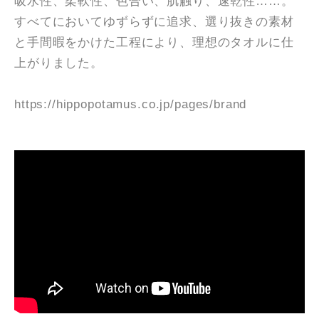
吸水性、柔軟性、色合い、肌触り、速乾性……。
すべてにおいてゆずらずに追求、選り抜きの素材
と手間暇をかけた工程により、理想のタオルに仕
上がりました。
https://hippopotamus.co.jp/pages/brand