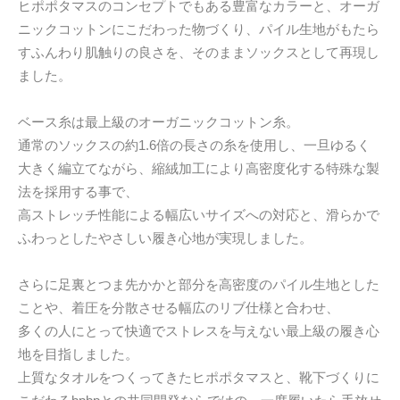
ヒポポタマスのコンセプトでもある豊富なカラーと、オーガ
ニックコットンにこだわった物づくり、パイル生地がもたら
すふんわり肌触りの良さを、そのままソックスとして再現し
ました。
ベース糸は最上級のオーガニックコットン糸。
通常のソックスの約1.6倍の長さの糸を使用し、一旦ゆるく
大きく編立てながら、縮絨加工により高密度化する特殊な製
法を採用する事で、
高ストレッチ性能による幅広いサイズへの対応と、滑らかで
ふわっとしたやさしい履き心地が実現しました。
さらに足裏とつま先かかと部分を高密度のパイル生地とした
ことや、着圧を分散させる幅広のリブ仕様と合わせ、
多くの人にとって快適でストレスを与えない最上級の履き心
地を目指しました。
上質なタオルをつくってきたヒポポタマスと、靴下づくりに