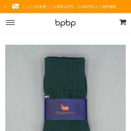
ソックス何足買っても送料220円。11,000円以上で送料無料。