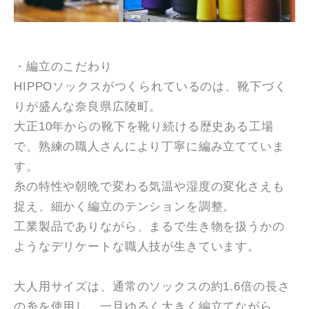
・編立のこだわり
HIPPOソックスがつくられているのは、靴下づく
りが盛んな奈良県広陵町。
大正10年からの靴下を靴り続ける歴史ある工場
で、熟練の職人さんにより丁寧に編み立てていま
す。
糸の特性や朝晩で変わる気温や湿度の変化さえも
捉え、細かく編立のテンションを調整。
工業製品でありながら、まるで生き物を扱うかの
ようなデリケートな職人技が生きています。
大人用サイズは、通常のソックスの約1.6倍の長さ
の糸を使用し、一旦ゆるく大きく編立てながら、