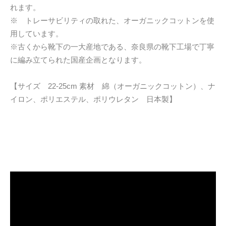
れます。
※ トレーサビリティの取れた、オーガニックコットンを使
用しています。
※古くから靴下の一大産地である、奈良県の靴下工場で丁寧
に編み立てられた国産企画となります。
【サイズ 22-25cm 素材 綿（オーガニックコットン）、ナ
イロン、ポリエステル、ポリウレタン 日本製】