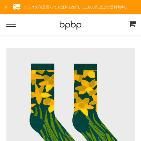
ソックス何足買っても送料220円。11,000円以上で送料無料。