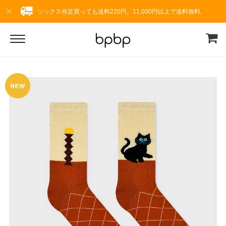
ソックス何足買っても送料220円。11,000円以上で送料無料。