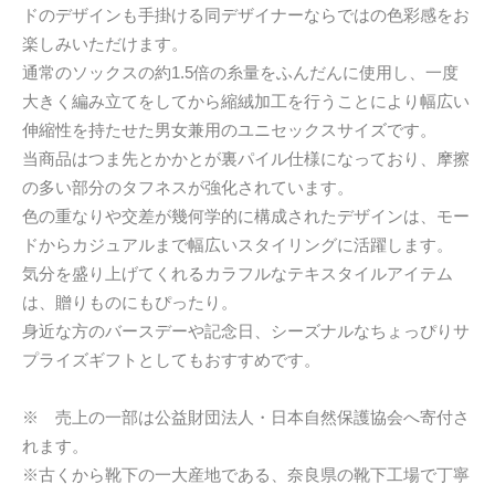
ドのデザインも手掛ける同デザイナーならではの色彩感をお
楽しみいただけます。
通常のソックスの約1.5倍の糸量をふんだんに使用し、一度
大きく編み立てをしてから縮絨加工を行うことにより幅広い
伸縮性を持たせた男女兼用のユニセックスサイズです。
当商品はつま先とかかとが裏パイル仕様になっており、摩擦
の多い部分のタフネスが強化されています。
色の重なりや交差が幾何学的に構成されたデザインは、モー
ドからカジュアルまで幅広いスタイリングに活躍します。
気分を盛り上げてくれるカラフルなテキスタイルアイテム
は、贈りものにもぴったり。
身近な方のバースデーや記念日、シーズナルなちょっぴりサ
プライズギフトとしてもおすすめです。
※ 売上の一部は公益財団法人・日本自然保護協会へ寄付さ
れます。
※古くから靴下の一大産地である、奈良県の靴下工場で丁寧