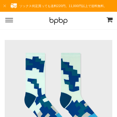
ソックス何足買っても送料220円。11,000円以上で送料無料。