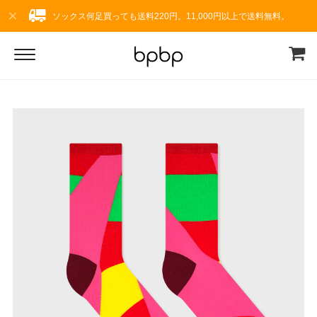
ソックス何足買っても送料220円。11,000円以上で送料無料。