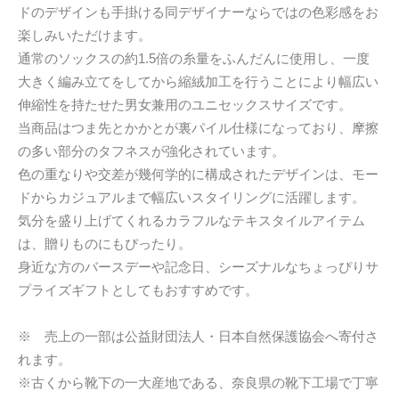
ドのデザインも手掛ける同デザイナーならではの色彩感をお
楽しみいただけます。
通常のソックスの約1.5倍の糸量をふんだんに使用し、一度
大きく編み立てをしてから縮絨加工を行うことにより幅広い
伸縮性を持たせた男女兼用のユニセックスサイズです。
当商品はつま先とかかとが裏パイル仕様になっており、摩擦
の多い部分のタフネスが強化されています。
色の重なりや交差が幾何学的に構成されたデザインは、モー
ドからカジュアルまで幅広いスタイリングに活躍します。
気分を盛り上げてくれるカラフルなテキスタイルアイテム
は、贈りものにもぴったり。
身近な方のバースデーや記念日、シーズナルなちょっぴりサ
プライズギフトとしてもおすすめです。
※ 売上の一部は公益財団法人・日本自然保護協会へ寄付さ
れます。
※古くから靴下の一大産地である、奈良県の靴下工場で丁寧