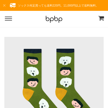
ソックス何足買っても送料220円。11,000円以上で送料無料。