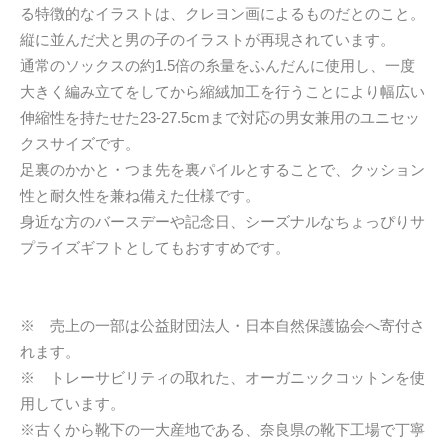
る特徴的なイラストは、クレヨン画によるものだとのこと。
縦に並んだ犬と男の子のイラストが再現されています。
通常のソックスの約1.5倍の糸量をふんだんに使用し、一度
大きく編み立てをしてから縮絨加工を行うことにより幅広い
伸縮性を持たせた23-27.5cmまで対応の男女兼用のユニセッ
クスサイズです。
足裏のかかと・つま先を裏パイルとすることで、クッション
性と耐久性を兼ね備えた仕様です。
身近な方のバースデーや記念日、シーズナルなちょっぴりサ
プライズギフトとしてもおすすめです。
※ 売上の一部は公益財団法人・日本自然保護協会へ寄付さ
れます。
※ トレーサビリティの取れた、オーガニックコットンを使
用しています。
※古くから靴下の一大産地である、奈良県の靴下工場で丁寧