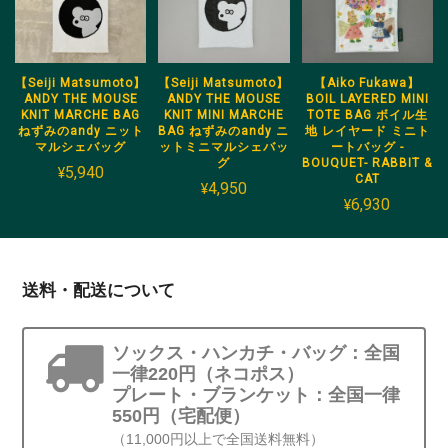
【Seiji Matsumoto】
【Seiji Matsumoto】
【Aiko Fukawa】
ANDY THE MOUSE
ANDY THE MOUSE
BOIL LAYERED MINI
KNIT MARCHE BAG
KNIT MINI MARCHE
TOTE BAG ボイル生
ねずみのandy ニット
BAG ねずみのandy ニ
地 レイヤード ミニト
マルシェバッグ
ットミニマルシェバッ
ートバッグ -
グ
BOUQUET- RABBIT &
¥5,940
CAT
¥4,950
¥6,930
送料・配送について
ソックス・ハンカチ・バッグ：全国
一律220円（ネコポス）
プレート・ブランケット：全国一律
550円（宅配便）
（11,000円以上で全国送料無料）