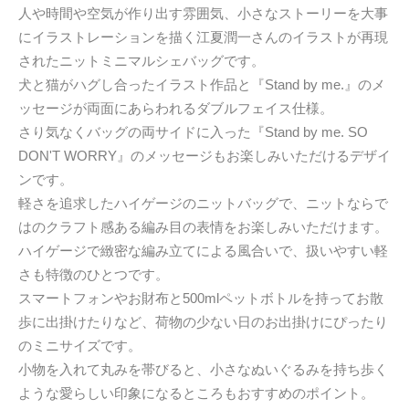
人や時間や空気が作り出す雰囲気、小さなストーリーを大事
にイラストレーションを描く江夏潤一さんのイラストが再現
されたニットミニマルシェバッグです。
犬と猫がハグし合ったイラスト作品と『Stand by me.』のメ
ッセージが両面にあらわれるダブルフェイス仕様。
さり気なくバッグの両サイドに入った『Stand by me. SO
DON'T WORRY』のメッセージもお楽しみいただけるデザイ
ンです。
軽さを追求したハイゲージのニットバッグで、ニットならで
はのクラフト感ある編み目の表情をお楽しみいただけます。
ハイゲージで緻密な編み立てによる風合いで、扱いやすい軽
さも特徴のひとつです。
スマートフォンやお財布と500mlペットボトルを持ってお散
歩に出掛けたりなど、荷物の少ない日のお出掛けにぴったり
のミニサイズです。
小物を入れて丸みを帯びると、小さなぬいぐるみを持ち歩く
ような愛らしい印象になるところもおすすめのポイント。