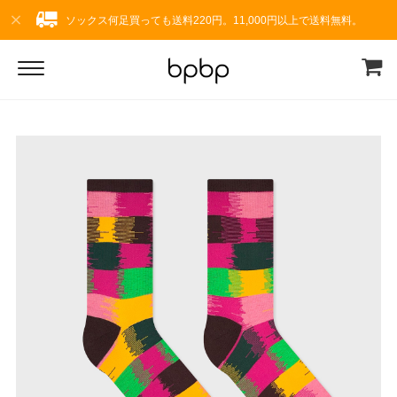
ソックス何足買っても送料220円。11,000円以上で送料無料。