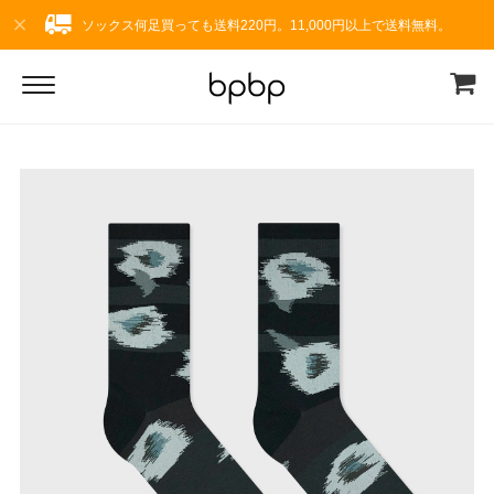
ソックス何足買っても送料220円。11,000円以上で送料無料。