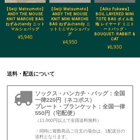
【Seiji Matsumoto】
【Seiji Matsumoto】
【Aiko Fukawa】
ANDY THE MOUSE
ANDY THE MOUSE
BOIL LAYERED MINI
KNIT MARCHE BAG
KNIT MINI MARCHE
TOTE BAG ボイル生
ねずみのandy ニット
BAG ねずみのandy ニ
地 レイヤード ミニト
マルシェバッグ
ットミニマルシェバッ
ートバッグ -
グ
BOUQUET- RABBIT &
¥5,940
CAT
¥4,950
¥6,930
送料・配送について
ソックス・ハンカチ・バッグ：全国
一律220円（ネコポス）
プレート・ブランケット：全国一律
550円（宅配便）
（11,000円以上で全国送料無料）
・同時に複数商品ご注文の場合は、1配送分の
送料となります。