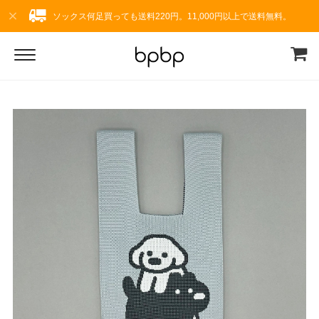
ソックス何足買っても送料220円。11,000円以上で送料無料。