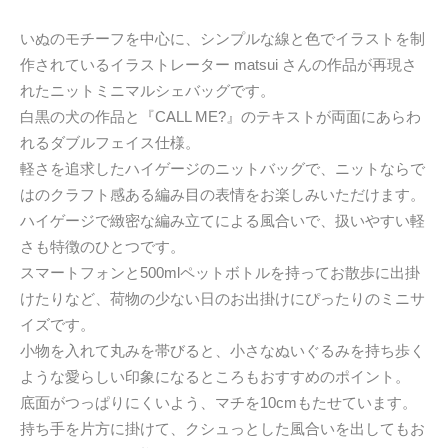
いぬのモチーフを中心に、シンプルな線と色でイラストを制
作されているイラストレーター matsui さんの作品が再現さ
れたニットミニマルシェバッグです。
白黒の犬の作品と『CALL ME?』のテキストが両面にあらわ
れるダブルフェイス仕様。
軽さを追求したハイゲージのニットバッグで、ニットならで
はのクラフト感ある編み目の表情をお楽しみいただけます。
ハイゲージで緻密な編み立てによる風合いで、扱いやすい軽
さも特徴のひとつです。
スマートフォンと500mlペットボトルを持ってお散歩に出掛
けたりなど、荷物の少ない日のお出掛けにぴったりのミニサ
イズです。
小物を入れて丸みを帯びると、小さなぬいぐるみを持ち歩く
ような愛らしい印象になるところもおすすめのポイント。
底面がつっぱりにくいよう、マチを10cmもたせています。
持ち手を片方に掛けて、クシュっとした風合いを出してもお