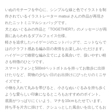
いぬのモチーフを中心に、シンプルな線と色でイラストを制
作されているイラストレーター matsui さんの作品が再現さ
れたニットミニマルシェバッグです。
犬とぬいぐるみの作品と『TOGETHER?』のメッセージが両
面にあらわれるダブルフェイス仕様。
軽さを追求したハイゲージのニットバッグで、ニットならで
はのクラフト感ある編み目の表情をお楽しみいただけます。
ハイゲージで緻密な編み立てによる風合いで、扱いやすい軽
さも特徴のひとつです。
スマートフォンと500mlペットボトルを持ってお散歩に出掛
けたりなど、荷物の少ない日のお出掛けにぴったりのミニサ
イズです。
小物を入れて丸みを帯びると、小さなぬいぐるみを持ち歩く
ような愛らしい印象になるところもおすすめのポイント。
底面がつっぱりにくいよう、マチを10cmもたせています。
持ち手を片方に掛けて、クシュっとした風合いを出してもお