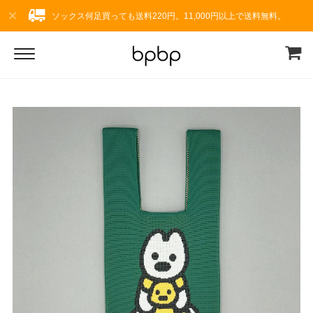
ソックス何足買っても送料220円。11,000円以上で送料無料。