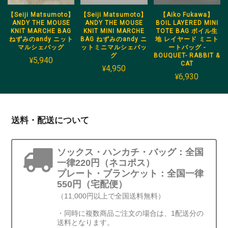
【Seiji Matsumoto】
【Seiji Matsumoto】
【Aiko Fukawa】
ANDY THE MOUSE
ANDY THE MOUSE
BOIL LAYERED MINI
KNIT MARCHE BAG
KNIT MINI MARCHE
TOTE BAG ボイル生
ねずみのandy ニット
BAG ねずみのandy ニ
地 レイヤード ミニト
マルシェバッグ
ットミニマルシェバッ
ートバッグ -
グ
BOUQUET- RABBIT &
¥5,940
CAT
¥4,950
¥6,930
送料・配送について
ソックス・ハンカチ・バッグ：全国
一律220円（ネコポス）
プレート・ブランケット：全国一律
550円（宅配便）
（11,000円以上で全国送料無料）
・同時に複数商品ご注文の場合は、1配送分の
送料となります。