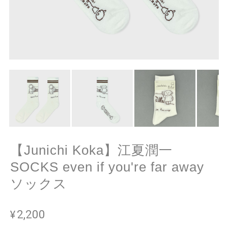
【Junichi Koka】江夏潤一
SOCKS even if you're far away
ソックス
¥2,200