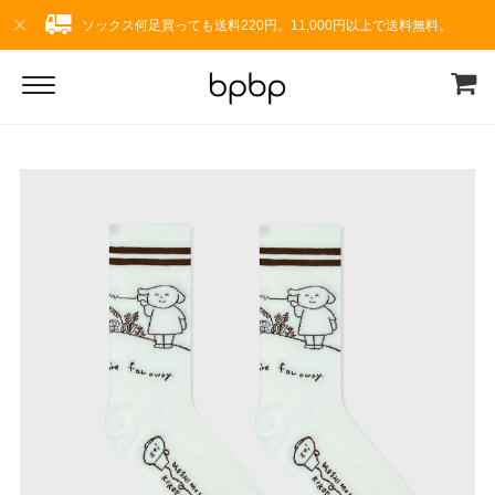
ソックス何足買っても送料220円。11,000円以上で送料無料。